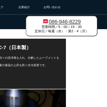
ログ
企業紹介
お問い合わせ
086-946-8229
営業時間／9：00～19：30
定休日／毎週（水）・第2・4（月）
-7（日本製）
別々の洗浄液を入れ、分解したムーブメントを
液の液温の上昇を防ぐ水冷装置です。