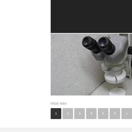
PAGE NAVI
1
2
3
4
5
6
»