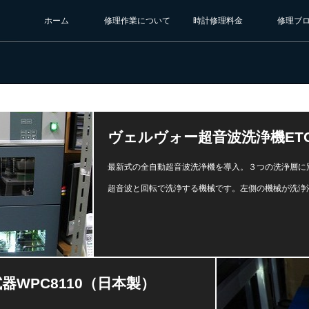
ホーム
修理作業について
時計修理料金
修理ブ
ヴェルヴォー超音波洗浄機ETC
最新式の全自動超音波洗浄機を導入。３つの洗浄層に
超音波と回転で洗浄する機械です。左側の機械が洗浄
WPC8110（日本製）