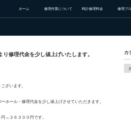
ホーム
修理作業について
時計修理料金
修理ブ
カ
分より修理代金を少し値上げいたします。
カ
テ
ゴ
リ
ー
うございます。
バーホール・修理代金を少し値上げさせていただきます。
０円→３６３００円です。