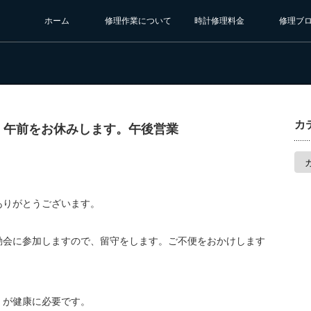
ホーム
修理作業について
時計修理料金
修理ブ
カ
日曜）午前をお休みします。午後営業
カ
テ
ゴ
リ
ー
ありがとうございます。
動会に参加しますので、留守をします。ご不便をおかけします
）が健康に必要です。