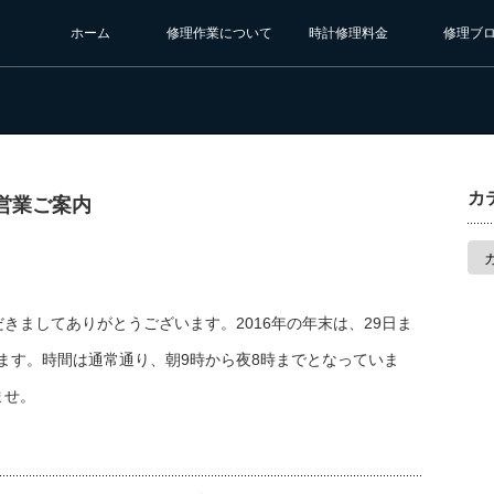
ホーム
修理作業について
時計修理料金
修理ブ
カ
の営業ご案内
カ
テ
ゴ
リ
ー
きましてありがとうございます。2016年の年末は、29日ま
します。時間は通常通り、朝9時から夜8時までとなっていま
ませ。