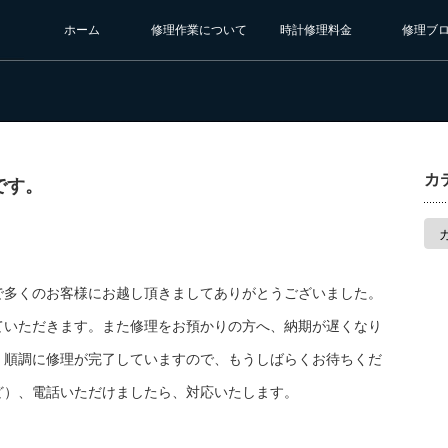
ホーム
修理作業について
時計修理料金
修理ブ
カ
です。
カ
テ
ゴ
リ
ー
で多くのお客様にお越し頂きましてありがとうございました。
ていただきます。また修理をお預かりの方へ、納期が遅くなり
、順調に修理が完了していますので、もうしばらくお待ちくだ
ど）、電話いただけましたら、対応いたします。